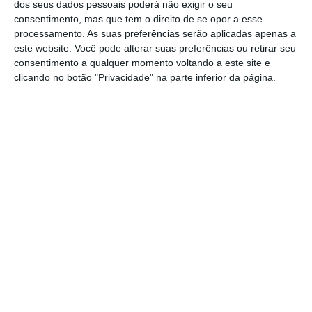
dos seus dados pessoais poderá não exigir o seu
Salvaterra de Magos.
consentimento, mas que tem o direito de se opor a esse
processamento. As suas preferências serão aplicadas apenas a
este website. Você pode alterar suas preferências ou retirar seu
Pela tarde haverá uma “furjoca” feita ao
consentimento a qualquer momento voltando a este site e
lume de lenha e pão caseiro, que servirá
clicando no botão "Privacidade" na parte inferior da página.
também de jantar, a anteceder a atuação do
DJ Xoices, havendo também um serviço de
bar.
O evento realizar-se-á na sede da equipa da
Glória do Ribatejo e é aberta a toda a
comunidade.
Partilhar