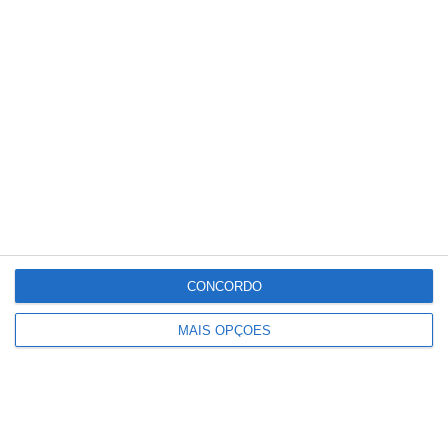
Parque Municipal da Chamusca
recebe tarde de música e eclipse
CONCORDO
MAIS OPÇÕES