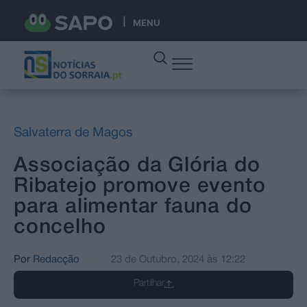
MENU
Salvaterra de Magos
Associação da Glória do
Ribatejo promove evento
para alimentar fauna do
concelho
Por
Redacção
23 de Outubro, 2024
às
12:22
Partilhar