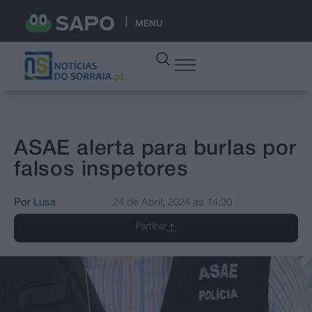
MENU
ASAE alerta para burlas por
falsos inspetores
Por
Lusa
24 de Abril, 2024
às
14:30
Partilhar