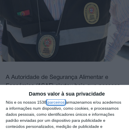
A Autoridade de Segurança Alimentar e
Económica (ASAE) alertou hoje que pessoas
Damos valor à sua privacidade
que se fazem passar por inspetores daquele
Nós e os nossos 1538
parceiros
armazenamos e/ou acedemos
organismo estão a praticar burlas, que têm
a informações num dispositivo, como cookies, e processamos
como alvo operadores económicos, na
dados pessoais, como identificadores únicos e informações
padrão enviadas por um dispositivo para publicidade e
região do Baixo Alentejo.
conteúdos personalizados, medição de publicidade e