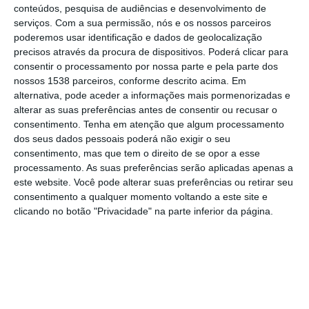
conteúdos, pesquisa de audiências e desenvolvimento de
Em comunicado enviado à agência Lusa, a
serviços.
Com a sua permissão, nós e os nossos parceiros
ASAE disse ter tido conhecimento de que,
poderemos usar identificação e dados de geolocalização
precisos através da procura de dispositivos. Poderá clicar para
nesta zona alentejana, ou seja no distrito de
consentir o processamento por nossa parte e pela parte dos
Beja, “se estão a materializar práticas de
nossos 1538 parceiros, conforme descrito acima. Em
alternativa, pode aceder a informações mais pormenorizadas e
burla efetuadas por indivíduos que se
alterar as suas preferências antes de consentir ou recusar o
fizeram passar por inspetores desta
consentimento.
Tenha em atenção que algum processamento
autoridade”.
dos seus dados pessoais poderá não exigir o seu
consentimento, mas que tem o direito de se opor a esse
processamento. As suas preferências serão aplicadas apenas a
Estes alegados falsos inspetores, “por meios
este website. Você pode alterar suas preferências ou retirar seu
ilícitos e utilizando situações fictícias,
consentimento a qualquer momento voltando a este site e
clicando no botão "Privacidade" na parte inferior da página.
procuram recolher, em benefício próprio,
pagamentos ou vantagens que não lhes são
devidos”, disse a ASAE, referindo que esta
prática tem “vindo a ser adotada já há
alguns meses e a nível nacional”.