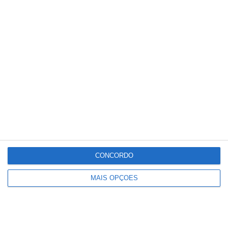
Rio Maior esclarece população sobre
recuperação de danos causados
pelas intempéries
CONCORDO
MAIS OPÇÕES