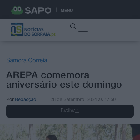
MENU
Samora Correia
AREPA comemora
aniversário este domingo
Por
Redacção
28 de Setembro, 2024
às
17:50
Partilhar