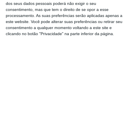
dos seus dados pessoais poderá não exigir o seu
Pela manhã, um passeio de BTT a partir das
consentimento, mas que tem o direito de se opor a esse
processamento. As suas preferências serão aplicadas apenas a
9.30 horas, seguido de uma aula de Zumba,
este website. Você pode alterar suas preferências ou retirar seu
a partir das 11 horas.
consentimento a qualquer momento voltando a este site e
clicando no botão "Privacidade" na parte inferior da página.
A partir das 15.30 horas, no Salão Nobre da
associação, as comemorações oficiais, com
as atuações dos Ranchos da Escolinha de
Folclore da AREPA e Rancho Adulto.
Haverá ainda uma homenagem da época
2023/2024, das várias modalidades da
associação, seguido de lanche.
Partilhar