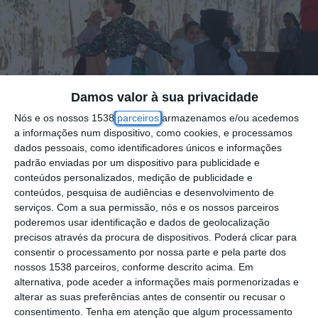
Damos valor à sua privacidade
Nós e os nossos 1538
parceiros
armazenamos e/ou acedemos
a informações num dispositivo, como cookies, e processamos
dados pessoais, como identificadores únicos e informações
padrão enviadas por um dispositivo para publicidade e
conteúdos personalizados, medição de publicidade e
conteúdos, pesquisa de audiências e desenvolvimento de
serviços.
Com a sua permissão, nós e os nossos parceiros
poderemos usar identificação e dados de geolocalização
precisos através da procura de dispositivos. Poderá clicar para
A Associação Recreativa do Porto Alto –
consentir o processamento por nossa parte e pela parte dos
AREPA, comemora este domingo o seu 31º
nossos 1538 parceiros, conforme descrito acima. Em
alternativa, pode aceder a informações mais pormenorizadas e
aniversário, com várias atividades que vão
alterar as suas preferências antes de consentir ou recusar o
decorrer ao longo do dia.
consentimento.
Tenha em atenção que algum processamento