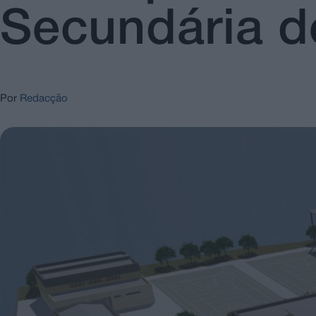
Secundária d
Por
Redacção