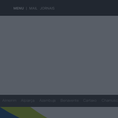
MENU
MAIL
JORNAIS
Almeirim
Alpiarça
Azambuja
Benavente
Cartaxo
Chamusc