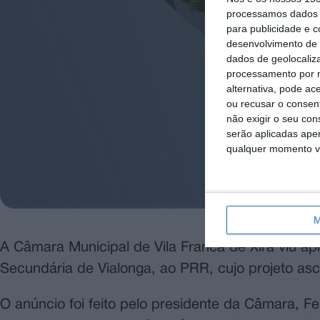
processamos dados p
para publicidade e 
desenvolvimento de 
dados de geolocaliza
processamento por n
alternativa, pode ac
ou recusar o consen
não exigir o seu co
serão aplicadas apen
qualquer momento vol
M
A Câmara Municipal de Vila Franca de Xira viu ap
Secundária de Vialonga, ao PRR, cujo projeto as
O anúncio foi feito pelo presidente da Câmara, F