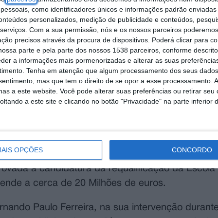
essoais, como identificadores únicos e informações padrão enviadas 
conteúdos personalizados, medição de publicidade e conteúdos, pesqui
serviços.
Com a sua permissão, nós e os nossos parceiros poderemos 
ção precisos através da procura de dispositivos. Poderá clicar para co
ossa parte e pela parte dos nossos 1538 parceiros, conforme descrit
eder a informações mais pormenorizadas e alterar as suas preferência
timento.
Tenha em atenção que algum processamento dos seus dados
nsentimento, mas que tem o direito de se opor a esse processamento. A
as a este website. Você pode alterar suas preferências ou retirar seu
tando a este site e clicando no botão "Privacidade" na parte inferior 
AIS OPÇÕES
CONCORDO
rovada a candidatura da requalificação da Escola
cende a cerca de 20 Milhões de euros.
ernando Paulo Ferreira, na sua intervenção durant