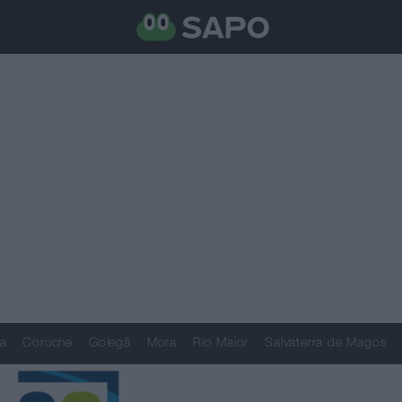
a
Coruche
Golegã
Mora
Rio Maior
Salvaterra de Magos