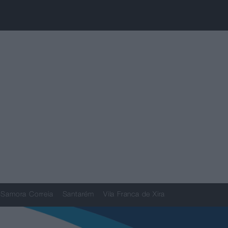
Samora Correia
Santarém
Vila Franca de Xira