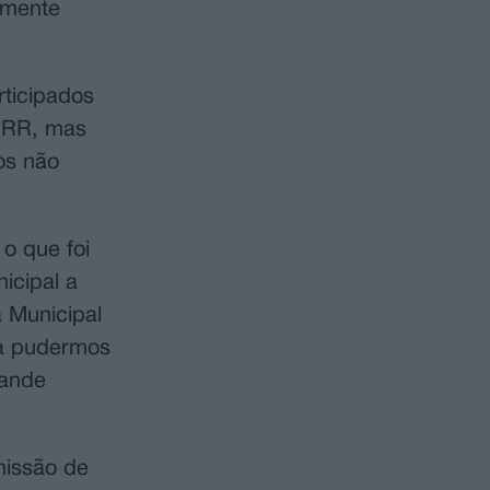
rmente
rticipados
 PRR, mas
os não
o que foi
icipal a
 Municipal
 a pudermos
rande
missão de