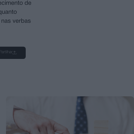
ecimento de
nquanto
s nas verbas
Partilhar