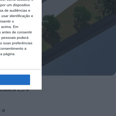
por um dispositivo
sa de audiências e
usar identificação e
nsentir o
o acima. Em
s antes de consentir
 pessoais poderá
s suas preferências
 consentimento a
da página.
 Básica 2,3 e
e a