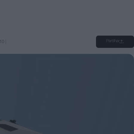
Partilhar
10
|