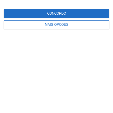
CONCORDO
MAIS OPÇÕES
Homem de 40 anos morre em praia
fluvial de Abrantes