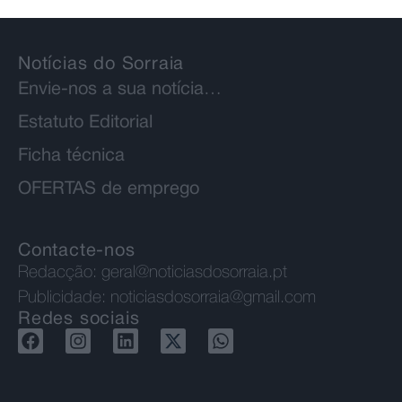
Todos os direitos reservados
Notícias do Sorraia
Envie-nos a sua notícia…
Estatuto Editorial
Ficha técnica
OFERTAS de emprego
Contacte-nos
Redacção:
geral@noticiasdosorraia.pt
Publicidade:
noticiasdosorraia@gmail.com
Redes sociais