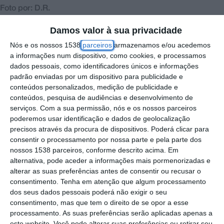
Foto por: D.R.
Damos valor à sua privacidade
António José Seguro foi o candidato mais
Nós e os nossos 1538
parceiros
armazenamos e/ou acedemos
a informações num dispositivo, como cookies, e processamos
votado no concelho de Coruche, na primeira
dados pessoais, como identificadores únicos e informações
volta das Eleições Presidenciais deste
padrão enviadas por um dispositivo para publicidade e
domingo, 18 de janeiro.
conteúdos personalizados, medição de publicidade e
conteúdos, pesquisa de audiências e desenvolvimento de
serviços.
Com a sua permissão, nós e os nossos parceiros
Com 2.856 votos, António José Seguro
poderemos usar identificação e dados de geolocalização
alcançou 31,53% dos votos.
precisos através da procura de dispositivos. Poderá clicar para
consentir o processamento por nossa parte e pela parte dos
nossos 1538 parceiros, conforme descrito acima. Em
Em segundo ficou André Venturam com
alternativa, pode aceder a informações mais pormenorizadas e
30,40% dos votos, correspondendo a 2.754
alterar as suas preferências antes de consentir ou recusar o
votos e o terceiro foi Henrique Gouveia e
consentimento.
Tenha em atenção que algum processamento
dos seus dados pessoais poderá não exigir o seu
Melo, com 13,18% – 1.194 votos.
consentimento, mas que tem o direito de se opor a esse
processamento. As suas preferências serão aplicadas apenas a
este website. Você pode alterar suas preferências ou retirar seu