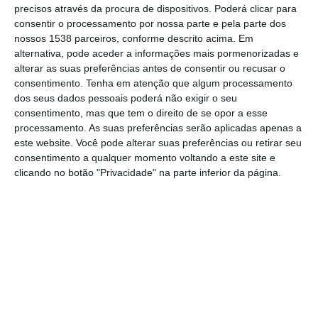
precisos através da procura de dispositivos. Poderá clicar para
Freguesia de Fazendas de Almeirim nas
consentir o processamento por nossa parte e pela parte dos
próximas eleições autárquicas. Com 62
nossos 1538 parceiros, conforme descrito acima. Em
alternativa, pode aceder a informações mais pormenorizadas e
anos, António Figueiras é funcionário público
alterar as suas preferências antes de consentir ou recusar o
e tem um percurso reconhecido no
consentimento.
Tenha em atenção que algum processamento
dos seus dados pessoais poderá não exigir o seu
movimento sindical e no associativismo local.
consentimento, mas que tem o direito de se opor a esse
processamento. As suas preferências serão aplicadas apenas a
Atualmente, é dirigente da União de
este website. Você pode alterar suas preferências ou retirar seu
Sindicatos de Santarém, integra a Direção
consentimento a qualquer momento voltando a este site e
clicando no botão "Privacidade" na parte inferior da página.
Nacional do Sindicato dos Trabalhadores da
Administração Local (STAL) e preside à Mesa
da Assembleia Regional do STAL de
Santarém. A nível associativo, destaca-se
ainda como presidente do Clube de
Amadores de Pesca do Ribatejo, sediado em
Fazendas de Almeirim, cargo que ocupa