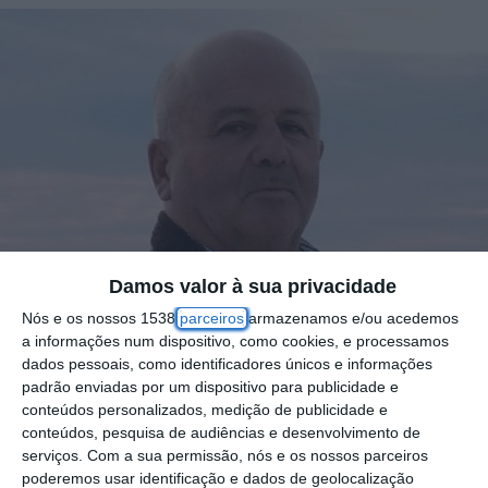
Damos valor à sua privacidade
Nós e os nossos 1538
parceiros
armazenamos e/ou acedemos
a informações num dispositivo, como cookies, e processamos
dados pessoais, como identificadores únicos e informações
padrão enviadas por um dispositivo para publicidade e
conteúdos personalizados, medição de publicidade e
conteúdos, pesquisa de audiências e desenvolvimento de
A CDU apresentou António Figueiras como
serviços.
Com a sua permissão, nós e os nossos parceiros
candidato à presidência da Junta de
poderemos usar identificação e dados de geolocalização