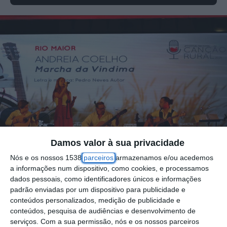
Damos valor à sua privacidade
Nós e os nossos 1538
parceiros
armazenamos e/ou acedemos
a informações num dispositivo, como cookies, e processamos
dados pessoais, como identificadores únicos e informações
padrão enviadas por um dispositivo para publicidade e
A fadista Andreia Coelho conquistou o
conteúdos personalizados, medição de publicidade e
primeiro lugar na 4.ª edição do Festival
conteúdos, pesquisa de audiências e desenvolvimento de
serviços.
Com a sua permissão, nós e os nossos parceiros
Nacional da Canção Rural, em