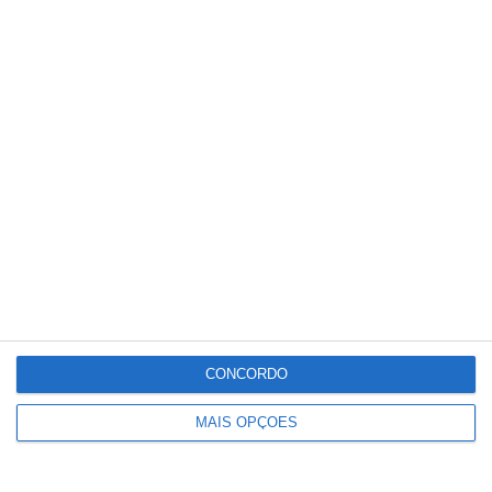
Partilhar
Conteúdo
relacionado
CONCORDO
MAIS OPÇÕES