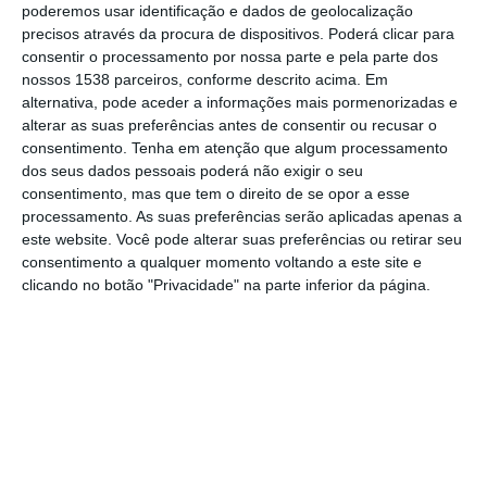
poderemos usar identificação e dados de geolocalização
representação do Município de Rio Maior,
precisos através da procura de dispositivos. Poderá clicar para
consentir o processamento por nossa parte e pela parte dos
com a interpretação da música “Marcha da
nossos 1538 parceiros, conforme descrito acima. Em
Vindima”. O evento decorreu na noite de 28
alternativa, pode aceder a informações mais pormenorizadas e
de junho, em Borba, um dos municípios da
alterar as suas preferências antes de consentir ou recusar o
consentimento.
Tenha em atenção que algum processamento
Serra D’Ossa distinguidos com o título de
dos seus dados pessoais poderá não exigir o seu
Cidade do Vinho 2025.
consentimento, mas que tem o direito de se opor a esse
processamento. As suas preferências serão aplicadas apenas a
este website. Você pode alterar suas preferências ou retirar seu
A atuação de Andreia Coelho encantou o júri
consentimento a qualquer momento voltando a este site e
e o público presente, arrecadando o
clicando no botão "Privacidade" na parte inferior da página.
principal prémio do concurso, numa noite
marcada pela celebração da cultura, da
música tradicional e das raízes vitivinícolas
do país. Entre os presentes, estiveram o
vice-presidente da Câmara Municipal de Rio
Maior, Lopes Candoso, e a vereadora Carla