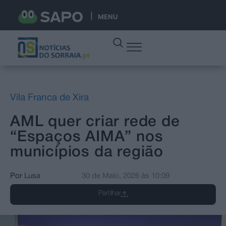
MENU
Vila Franca de Xira
AML quer criar rede de
“Espaços AIMA” nos
municípios da região
Por
Lusa
30 de Maio, 2026
às
10:09
Partilhar