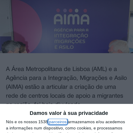
A Área Metropolitana de Lisboa (AML) e a
Agência para a Integração, Migrações e Asilo
(AIMA) estão a articular a criação de uma
rede de centros locais de apoio a migrantes
na região, foi hoje divulgado.
Damos valor à sua privacidade
Em comunicado, a AML refere que este
Nós e os nossos 1538
parceiros
armazenamos e/ou acedemos
a informações num dispositivo, como cookies, e processamos
projeto foi debatido numa reunião do Grupo