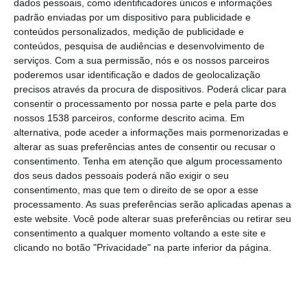
dados pessoais, como identificadores únicos e informações
de Trabalho Metropolitano dos Assuntos
padrão enviadas por um dispositivo para publicidade e
Sociais e Saúde, realizada na segunda-feira,
conteúdos personalizados, medição de publicidade e
conteúdos, pesquisa de audiências e desenvolvimento de
em Lisboa, com cerca de 50 participantes,
serviços.
Com a sua permissão, nós e os nossos parceiros
entre eleitos, técnicos municipais e
poderemos usar identificação e dados de geolocalização
precisos através da procura de dispositivos. Poderá clicar para
representantes da AIMA.
consentir o processamento por nossa parte e pela parte dos
nossos 1538 parceiros, conforme descrito acima. Em
Segundo a nota, a criação de uma rede de
alternativa, pode aceder a informações mais pormenorizadas e
alterar as suas preferências antes de consentir ou recusar o
centros locais de apoio ao migrante nos
consentimento.
Tenha em atenção que algum processamento
municípios da Área Metropolitana de Lisboa
dos seus dados pessoais poderá não exigir o seu
está “alinhada com os objetivos estratégicos
consentimento, mas que tem o direito de se opor a esse
processamento. As suas preferências serão aplicadas apenas a
da AML” de promover a “coesão social,
este website. Você pode alterar suas preferências ou retirar seu
garantindo que todos os cidadãos tenham
consentimento a qualquer momento voltando a este site e
clicando no botão "Privacidade" na parte inferior da página.
acesso a serviços de qualidade e
oportunidades de desenvolvimento,
independentemente do concelho onde