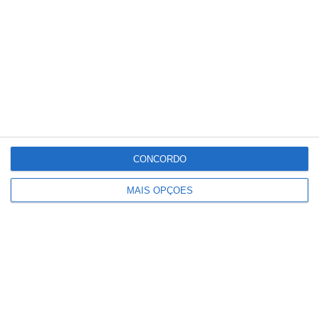
regularização e integração social da
população migrante.
Fazem parte da AML os municípios de
Alcochete, Almada, Amadora, Barreiro,
Cascais, Lisboa, Loures, Mafra, Moita,
Montijo, Odivelas, Oeiras, Palmela, Seixal,
Sesimbra, Setúbal, Sintra e Vila Franca de
CONCORDO
Xira.
MAIS OPÇÕES
Partilhar