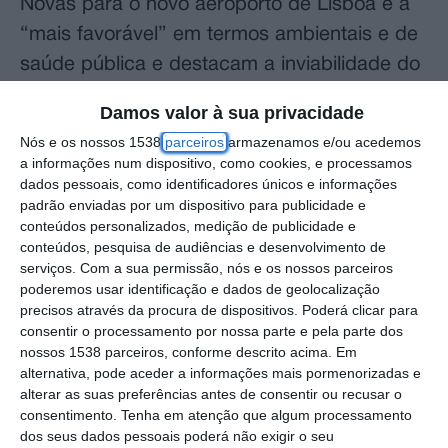
Novas para o novo aeroporto de Lisboa é a
“mais favorável” em termos ambientais e de
saúde pública e destacam a inviabilidade do
Montijo, foi est segunda-feira anunciado.
Damos valor à sua privacidade
Nós e os nossos 1538
parceiros
armazenamos e/ou acedemos
As posições constam do parecer conjunto
a informações num dispositivo, como cookies, e processamos
que as Organizações Não-Governamentais
dados pessoais, como identificadores únicos e informações
de Ambiente (ONGA) entregaram no âmbito
padrão enviadas por um dispositivo para publicidade e
conteúdos personalizados, medição de publicidade e
da consulta pública do relatório preliminar da
conteúdos, pesquisa de audiências e desenvolvimento de
comissão técnica independente (CTI)
serviços.
Com a sua permissão, nós e os nossos parceiros
poderemos usar identificação e dados de geolocalização
responsável pela avaliação ambiental
precisos através da procura de dispositivos. Poderá clicar para
estratégica do novo aeroporto.
consentir o processamento por nossa parte e pela parte dos
nossos 1538 parceiros, conforme descrito acima. Em
alternativa, pode aceder a informações mais pormenorizadas e
Segundo o documento, divulgado pela
alterar as suas preferências antes de consentir ou recusar o
associação Zero, as nove organizações
consentimento.
Tenha em atenção que algum processamento
frisam que “na generalidade dos descritores
dos seus dados pessoais poderá não exigir o seu