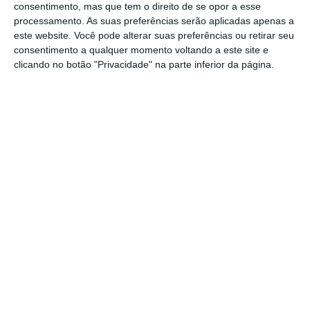
consentimento, mas que tem o direito de se opor a esse
ambientais e de saúde pública, Vendas
processamento. As suas preferências serão aplicadas apenas a
Novas salienta-se como mais favorável, com
este website. Você pode alterar suas preferências ou retirar seu
consentimento a qualquer momento voltando a este site e
exceção da dimensão florestal e dos
clicando no botão "Privacidade" na parte inferior da página.
recursos hídricos superficiais”.
Já “todas as opções que incluem Montijo são
ambientalmente inviáveis”, sublinham as
associações, apelando às entidades
responsáveis para que “recusem, desde já,
a renovação da DIA [Declaração de Impacte
Ambiental] relativa ao Aeroporto do Montijo e
respetivas acessibilidades”.
Vendas Novas, segundo as ONGA, também
leva vantagem no que diz respeito à
segurança e navegabilidade aérea, pois,