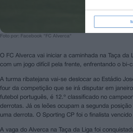
M
Foto por: Facebook "FC Alverca"
O FC Alverca vai iniciar a caminhada na Taça da L
com um jogo difícil pela frente, enfrentando o bi
A turma ribatejana vai-se deslocar ao Estádio José
four da competição que se irá disputar em janeir
futebol português, é 12.º classificado no campeo
derrotas. Já os leões ocupam a segunda posição 
uma derrota. O Sporting CP foi o finalista vencido
A vaga do Alverca na Taça da Liga foi conquista