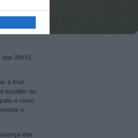
r das 20h15,
r à final-
al escalão do
pate e cinco
 empate e
 mudança dos