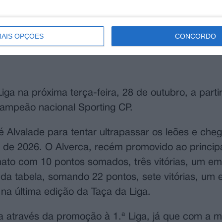
AIS OPÇÕES
CONCORDO
iga na próxima terça-feira, 28 de outubro, a parti
-campeão nacional Sporting CP.
 Alvalade para tentar ultrapassar os leões e chega
o de 2026. O Alverca, recém promovido ao princip
nato com 10 pontos somados, três vitórias, um em
da tabela, somando 22 pontos, sete vitórias, um
 na última edição da Taça da Liga.
da através da promoção à 1.ª Liga, já que com a