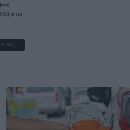
iros
 SC) e os
Partilhar