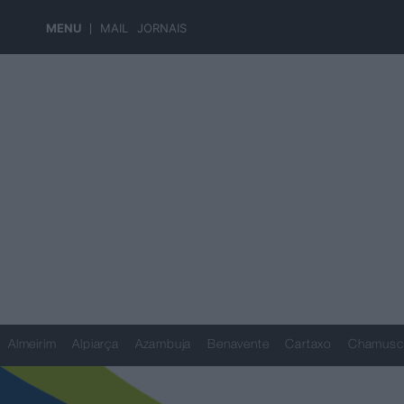
MENU
MAIL
JORNAIS
Almeirim
Alpiarça
Azambuja
Benavente
Cartaxo
Chamusc