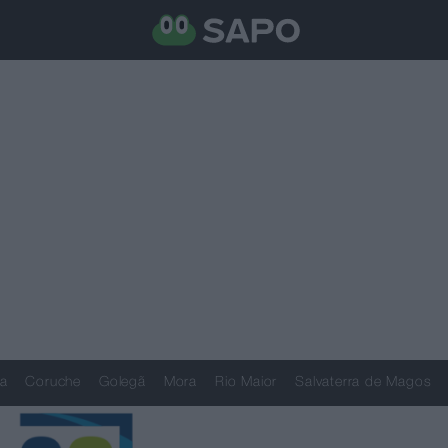
a
Coruche
Golegã
Mora
Rio Maior
Salvaterra de Magos