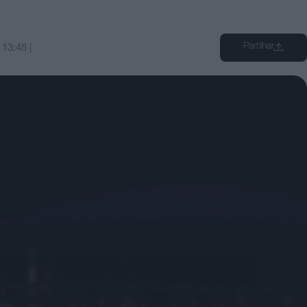
Partilhar
s
13:45
|