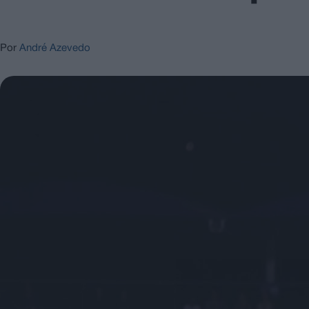
Por
André Azevedo