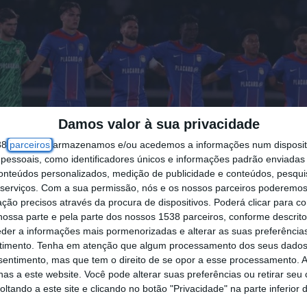
Damos valor à sua privacidade
38
parceiros
armazenamos e/ou acedemos a informações num dispositi
essoais, como identificadores únicos e informações padrão enviadas 
conteúdos personalizados, medição de publicidade e conteúdos, pesqui
serviços.
Com a sua permissão, nós e os nossos parceiros poderemos 
ção precisos através da procura de dispositivos. Poderá clicar para co
ossa parte e pela parte dos nossos 1538 parceiros, conforme descrit
eder a informações mais pormenorizadas e alterar as suas preferência
timento.
Tenha em atenção que algum processamento dos seus dados
nsentimento, mas que tem o direito de se opor a esse processamento. A
as a este website. Você pode alterar suas preferências ou retirar seu
tando a este site e clicando no botão "Privacidade" na parte inferior 