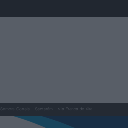
Samora Correia
Santarém
Vila Franca de Xira