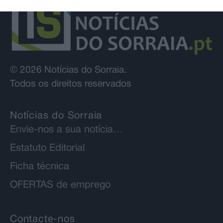
© 2026 Notícias do Sorraia.
Todos os direitos reservados
Notícias do Sorraia
Envie-nos a sua notícia…
Estatuto Editorial
Ficha técnica
OFERTAS de emprego
Contacte-nos