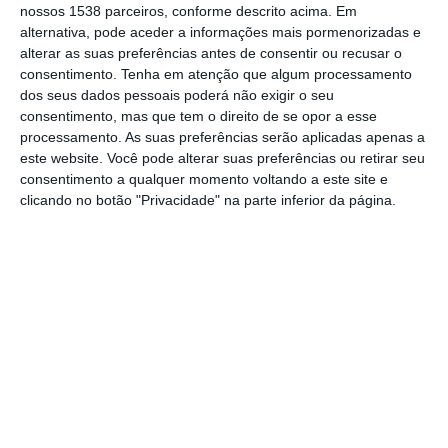
nossos 1538 parceiros, conforme descrito acima. Em
alternativa, pode aceder a informações mais pormenorizadas e
alterar as suas preferências antes de consentir ou recusar o
O Município de Alpiarça foi distinguido com o
consentimento.
Tenha em atenção que algum processamento
título de “Município Amigo do Desporto
dos seus dados pessoais poderá não exigir o seu
2023/2024” pela Cidade Social, em
consentimento, mas que tem o direito de se opor a esse
processamento. As suas preferências serão aplicadas apenas a
reconhecimento pelo trabalho realizado na
este website. Você pode alterar suas preferências ou retirar seu
promoção do desenvolvimento desportivo,
consentimento a qualquer momento voltando a este site e
clicando no botão "Privacidade" na parte inferior da página.
pelos resultados alcançados e pela adoção
de práticas de melhoria contínua no setor.
A cerimónia de entrega da distinção teve
lugar na passada segunda-feira, dia 2 de
dezembro, no Pavilhão Multiusos de Vila
Franca de Xira, durante o XXIV Seminário
Nacional de Municípios do Desporto – VII
Autarquia Solidária, cujo tema foi “Atividade