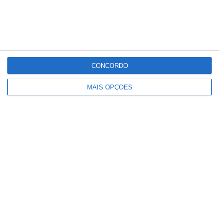
CONCORDO
Festas de Samora Correia regressam
MAIS OPÇÕES
com seis dias de devoção, toiros e
animação