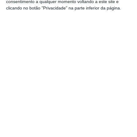
consentimento a qualquer momento voltando a este site e
metros quadrados de arranjos exteriores.
clicando no botão "Privacidade" na parte inferior da página.
A unidade, cuja construção arrancou em
agosto de 2024 e foi concluída no início de
junho deste ano, dispõe de quatro gabinetes
médicos, quatro gabinetes de enfermagem,
dois gabinetes polivalentes, um gabinete
para técnica de saúde ambiental e duas
salas de tratamentos.
O edifício integra ainda “uma sala de
planeamento familiar, uma sala de isolamento
e uma sala de preparação para o parto,
destinada também a atividades de
preparação para a parentalidade, movimento
ou fisioterapia”, lê-se no comunicado.