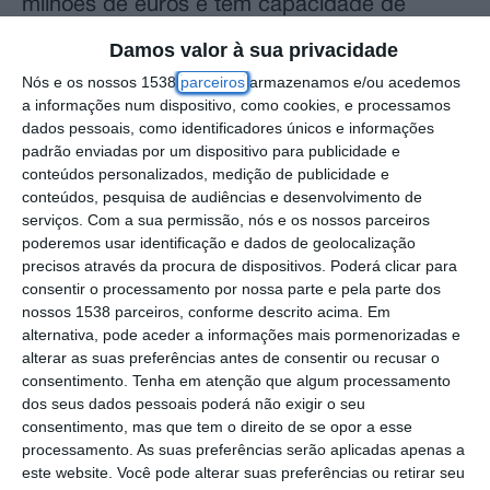
milhões de euros e tem capacidade de
resposta para mais de 6.000 utentes, foi hoje
Damos valor à sua privacidade
anunciado.
Nós e os nossos 1538
parceiros
armazenamos e/ou acedemos
a informações num dispositivo, como cookies, e processamos
Segundo informação divulgada hoje pelo
dados pessoais, como identificadores únicos e informações
padrão enviadas por um dispositivo para publicidade e
município, a nova unidade, localizada na Rua
conteúdos personalizados, medição de publicidade e
José Rodrigues Domingos, junto à zona da
conteúdos, pesquisa de audiências e desenvolvimento de
serviços.
Com a sua permissão, nós e os nossos parceiros
Feira, começou a receber utentes em 29 de
poderemos usar identificação e dados de geolocalização
junho, tendo toda a atividade assistencial
precisos através da procura de dispositivos. Poderá clicar para
transitado para o novo edifício.
consentir o processamento por nossa parte e pela parte dos
nossos 1538 parceiros, conforme descrito acima. Em
alternativa, pode aceder a informações mais pormenorizadas e
A nova USF, construída de raiz, dispõe de
alterar as suas preferências antes de consentir ou recusar o
uma área bruta de 925 metros quadrados,
consentimento.
Tenha em atenção que algum processamento
dos seus dados pessoais poderá não exigir o seu
dos quais cerca de 767 metros quadrados
consentimento, mas que tem o direito de se opor a esse
correspondem à área útil, inserindo-se numa
processamento. As suas preferências serão aplicadas apenas a
este website. Você pode alterar suas preferências ou retirar seu
intervenção que incluiu ainda mais de 8.300