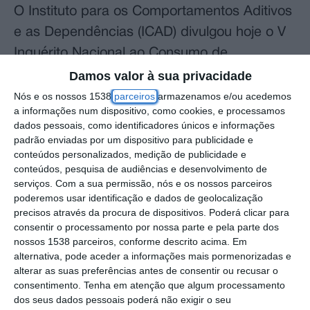
O Instituto para os Comportamentos Aditivos
e as Dependências (ICAD) divulgou hoje o V
Inquérito Nacional ao Consumo de
Substâncias Psicoativas na População Geral,
Damos valor à sua privacidade
Portugal 2022, que volta a apresentar o
Nós e os nossos 1538
parceiros
armazenamos e/ou acedemos
a informações num dispositivo, como cookies, e processamos
álcool como a substância psicoativa mais
dados pessoais, como identificadores únicos e informações
consumida em Portugal.
padrão enviadas por um dispositivo para publicidade e
conteúdos personalizados, medição de publicidade e
conteúdos, pesquisa de audiências e desenvolvimento de
Três em cada quatro pessoas (75,8%) entre
serviços.
Com a sua permissão, nós e os nossos parceiros
os 15 e os 74 anos tiveram pelo menos uma
poderemos usar identificação e dados de geolocalização
experiência de consumo de álcool ao longo
precisos através da procura de dispositivos. Poderá clicar para
consentir o processamento por nossa parte e pela parte dos
da vida.
nossos 1538 parceiros, conforme descrito acima. Em
alternativa, pode aceder a informações mais pormenorizadas e
O valor está próximo dos registados ao longo
alterar as suas preferências antes de consentir ou recusar o
consentimento.
Tenha em atenção que algum processamento
dos últimos 20 anos, uma série quebrada
dos seus dados pessoais poderá não exigir o seu
apenas em 2017, quando a taxa chegou aos