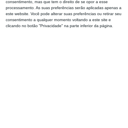
consentimento, mas que tem o direito de se opor a esse
processamento. As suas preferências serão aplicadas apenas a
86,4%.
este website. Você pode alterar suas preferências ou retirar seu
consentimento a qualquer momento voltando a este site e
Os investigadores atribuem esse aumento às
clicando no botão "Privacidade" na parte inferior da página.
declarações de consumo feitas pelas
mulheres, que dispararam nesse ano.
Voltando a 2022, verifica-se que o consumo
de álcool no último ano subiu, desde 2017,
de 59,4% para 63,5%, e o consumo no
último mês aumentou sete pontos
percentuais: de 49,1% para 56,4%, naquele
mesmo período.
O estudo mostra também que há mais
pessoas a fumar tabaco: “A prevalência do