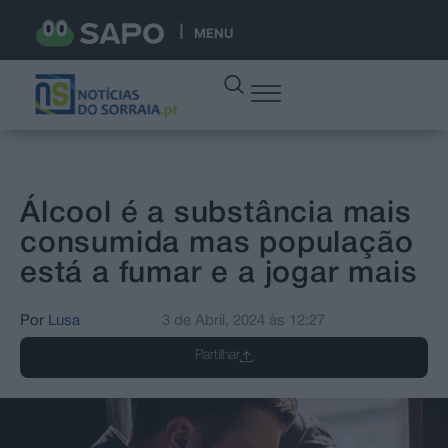
MENU
Álcool é a substância mais
consumida mas população
está a fumar e a jogar mais
Por
Lusa
3 de Abril, 2024
às
12:27
Partilhar