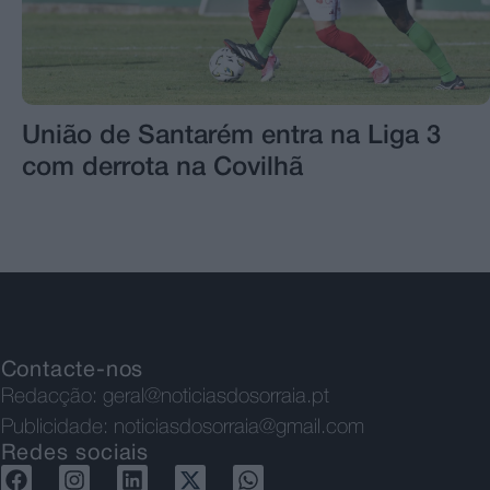
União de Santarém entra na Liga 3
com derrota na Covilhã
Contacte-nos
Redacção:
geral@noticiasdosorraia.pt
Publicidade:
noticiasdosorraia@gmail.com
Redes sociais