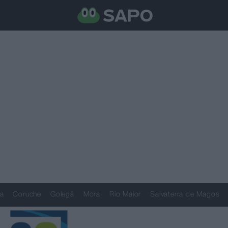
a
Coruche
Golegã
Mora
Rio Maior
Salvaterra de Magos