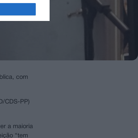
blica, com
PSD/CDS-PP)
er a maioria
eição “tem