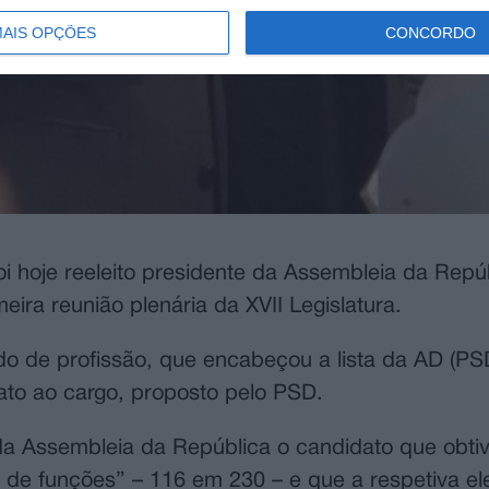
AIS OPÇÕES
CONCORDO
 hoje reeleito presidente da Assembleia da Repú
eira reunião plenária da XVII Legislatura.
ado de profissão, que encabeçou a lista da AD (
dato ao cargo, proposto pelo PSD.
da Assembleia da República o candidato que obtiv
 de funções” – 116 em 230 – e que a respetiva el