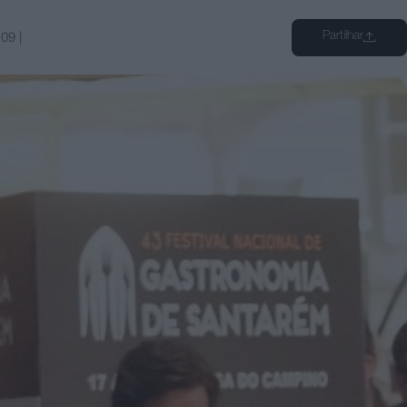
Partilhar
:09
|