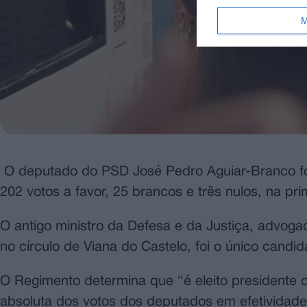
M
O deputado do PSD José Pedro Aguiar-Branco foi
202 votos a favor, 25 brancos e três nulos, na prim
O antigo ministro da Defesa e da Justiça, advog
no círculo de Viana do Castelo, foi o único candi
O Regimento determina que “é eleito presidente 
absoluta dos votos dos deputados em efetividade