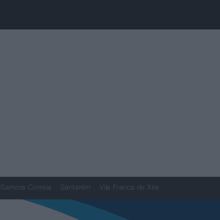
Samora Correia
Santarém
Vila Franca de Xira