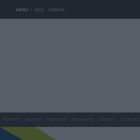
MENU
MAIL
JORNAIS
Almeirim
Alpiarça
Azambuja
Benavente
Cartaxo
Chamusc