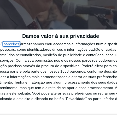
Damos valor à sua privacidade
38
parceiros
armazenamos e/ou acedemos a informações num dispositi
essoais, como identificadores únicos e informações padrão enviadas 
conteúdos personalizados, medição de publicidade e conteúdos, pesqui
serviços.
Com a sua permissão, nós e os nossos parceiros poderemos 
ção precisos através da procura de dispositivos. Poderá clicar para co
ossa parte e pela parte dos nossos 1538 parceiros, conforme descrit
eder a informações mais pormenorizadas e alterar as suas preferência
timento.
Tenha em atenção que algum processamento dos seus dados
nsentimento, mas que tem o direito de se opor a esse processamento. A
as a este website. Você pode alterar suas preferências ou retirar seu
tando a este site e clicando no botão "Privacidade" na parte inferior 