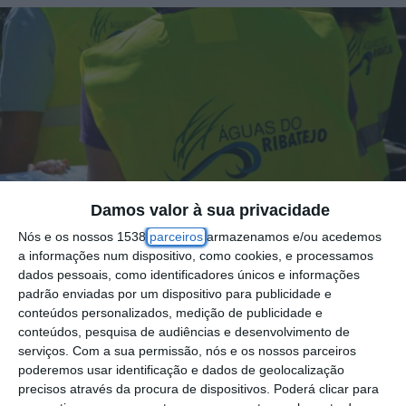
Damos valor à sua privacidade
Nós e os nossos 1538
parceiros
armazenamos e/ou acedemos
a informações num dispositivo, como cookies, e processamos
dados pessoais, como identificadores únicos e informações
padrão enviadas por um dispositivo para publicidade e
conteúdos personalizados, medição de publicidade e
A empresa intermunicipal Águas do Ribatejo
conteúdos, pesquisa de audiências e desenvolvimento de
serviços.
Com a sua permissão, nós e os nossos parceiros
anunciou o investimento de 400 mil euros, na
poderemos usar identificação e dados de geolocalização
substituição de redes de abastecimento nos
precisos através da procura de dispositivos. Poderá clicar para