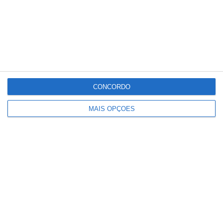
CONCORDO
MAIS OPÇÕES
Dois feridos em acidente com mota e
carro em Santana do Mato