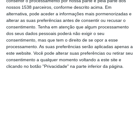
concelhos de Coruche, Alpiarça e
consentir o processamento por nossa parte e pela parte dos
nossos 1538 parceiros, conforme descrito acima. Em
Chamusca, em zonas onde vinham a ser
alternativa, pode aceder a informações mais pormenorizadas e
detetadas algumas falhas e perdas de água
alterar as suas preferências antes de consentir ou recusar o
consentimento.
Tenha em atenção que algum processamento
consideráveis.
dos seus dados pessoais poderá não exigir o seu
consentimento, mas que tem o direito de se opor a esse
processamento. As suas preferências serão aplicadas apenas a
Segundo a empresa serão serão substituídas
este website. Você pode alterar suas preferências ou retirar seu
condutas no Bairro da Areia, em Coruche, na
consentimento a qualquer momento voltando a este site e
Rua Joaquim Nunes Ferreira, em Alpiarça, e
clicando no botão "Privacidade" na parte inferior da página.
em parte da Rua da Fonte, em Vale de
Cavalos (Chamusca), numa extensão
aproximada de 2.000 metros, “implicando
um investimento superior a 400 mil euros”,
que contará com o apoio de fundos
europeus.
Esta intervenção “vem dar continuidade à