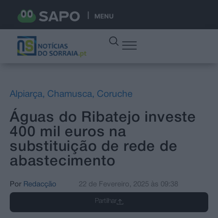
MENU
Alpiarça
,
Chamusca
,
Coruche
Águas do Ribatejo investe
400 mil euros na
substituição de rede de
abastecimento
Por
Redacção
22 de Fevereiro, 2025
às
09:38
Partilhar