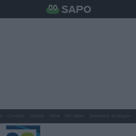
a
Coruche
Golegã
Mora
Rio Maior
Salvaterra de Magos