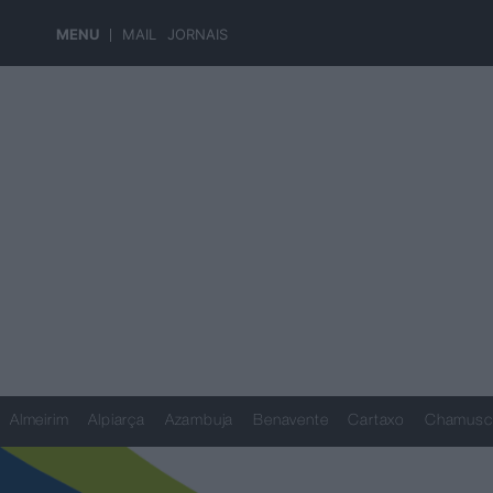
MENU
MAIL
JORNAIS
Almeirim
Alpiarça
Azambuja
Benavente
Cartaxo
Chamusc