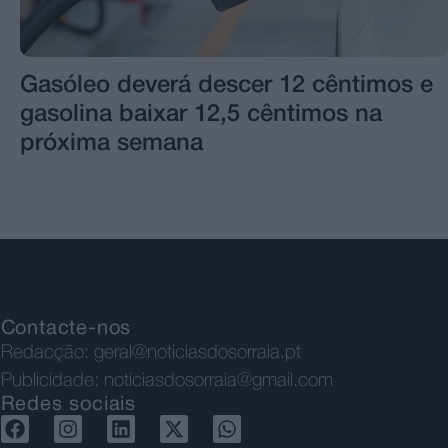
Gasóleo deverá descer 12 cêntimos e
gasolina baixar 12,5 cêntimos na
próxima semana
Contacte-nos
Redacção:
geral@noticiasdosorraia.pt
Publicidade:
noticiasdosorraia@gmail.com
Redes sociais