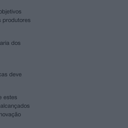
objetivos
s produtores
aria dos
scas deve
e estes
 alcançados
enovação