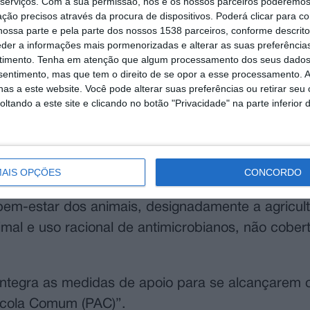
serviços.
Com a sua permissão, nós e os nossos parceiros poderemos 
ção precisos através da procura de dispositivos. Poderá clicar para co
ossa parte e pela parte dos nossos 1538 parceiros, conforme descrit
eder a informações mais pormenorizadas e alterar as suas preferência
timento.
Tenha em atenção que algum processamento dos seus dados
nsentimento, mas que tem o direito de se opor a esse processamento. A
as a este website. Você pode alterar suas preferências ou retirar seu
tando a este site e clicando no botão "Privacidade" na parte inferior 
al de 60 milhões de euros em 2025, para compens
lano Estratégico da Política Agrícola Comum (PE
lica.
AIS OPÇÕES
CONCORDO
o passado dia 08, visa “compensar a suborçamen
 bem-estar dos animais, designadamente a agricul
imal e uso racional de antimicrobianos, não cober
ntegra as medidas de apoio para se alcançarem o
rícola Comum (PAC)”.