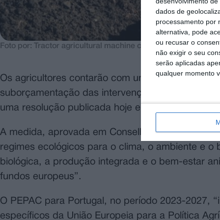
desenvolvimento de 
dados de geolocaliza
processamento por n
alternativa, pode ac
ou recusar o consen
Foto por: Tractor agricultural machine cultivating field.
não exigir o seu co
serão aplicadas apen
qualquer momento vol
Os agricultores contarão com um apoio excecion
suborçamentação das intervenções no âmbito do P
uma resolução publicada hoje em Diário da Repúb
M
A medida, aprovada em Conselho de Ministros n
regimes ecológicos para o clima, o ambiente e o
biológica, a produção integrada e o bem-estar an
fundos europeus”.
O PEPAC para Portugal, no período 2023-2027, “i
específicos da União Europeia para a Política Ag