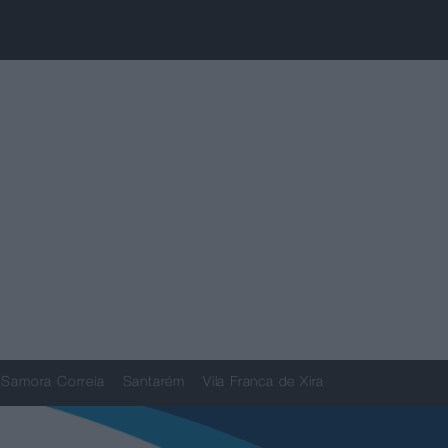
Samora Correia
Santarém
Vila Franca de Xira