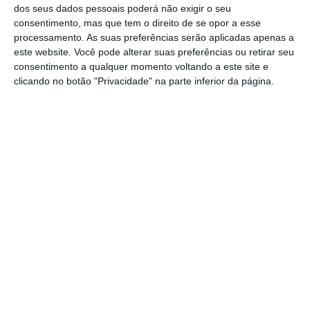
autarcas para os próximos quatro anos.
dos seus dados pessoais poderá não exigir o seu
Na Junta de Freguesia de Vale de Figueira,
consentimento, mas que tem o direito de se opor a esse
processamento. As suas preferências serão aplicadas apenas a
concelho de Santarém, o vencedor foi a
este website. Você pode alterar suas preferências ou retirar seu
coligação AD (PPD-PSD e CDS-PP)
consentimento a qualquer momento voltando a este site e
clicando no botão "Privacidade" na parte inferior da página.
Eis os resultados provisórios oficiais:
Partilhar