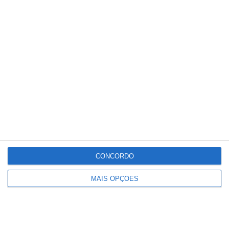
Festival de Estátuas Vivas de
Santarém atrai milhares de pessoas
ao Centro Histórico
CONCORDO
MAIS OPÇÕES