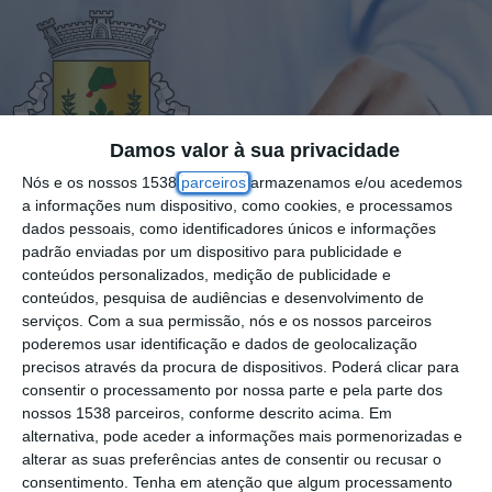
Damos valor à sua privacidade
Nós e os nossos 1538
parceiros
armazenamos e/ou acedemos
a informações num dispositivo, como cookies, e processamos
dados pessoais, como identificadores únicos e informações
padrão enviadas por um dispositivo para publicidade e
conteúdos personalizados, medição de publicidade e
conteúdos, pesquisa de audiências e desenvolvimento de
serviços.
Com a sua permissão, nós e os nossos parceiros
poderemos usar identificação e dados de geolocalização
precisos através da procura de dispositivos. Poderá clicar para
consentir o processamento por nossa parte e pela parte dos
nossos 1538 parceiros, conforme descrito acima. Em
Realizaram-se este domingo, 12 de outubro,
alternativa, pode aceder a informações mais pormenorizadas e
alterar as suas preferências antes de consentir ou recusar o
as eleições autárquicas, que definem os
consentimento.
Tenha em atenção que algum processamento