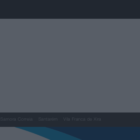
Samora Correia
Santarém
Vila Franca de Xira