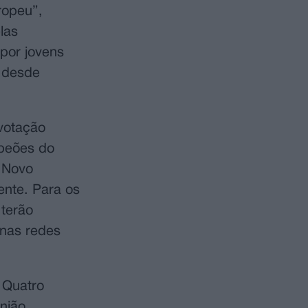
ropeu”,
las
por jovens
, desde
 votação
mpeões do
 Novo
ente. Para os
 terão
 nas redes
 Quatro
União