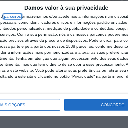
Damos valor à sua privacidade
38
parceiros
armazenamos e/ou acedemos a informações num dispositi
essoais, como identificadores únicos e informações padrão enviadas 
conteúdos personalizados, medição de publicidade e conteúdos, pesqui
serviços.
Com a sua permissão, nós e os nossos parceiros poderemos 
ção precisos através da procura de dispositivos. Poderá clicar para co
ossa parte e pela parte dos nossos 1538 parceiros, conforme descrit
eder a informações mais pormenorizadas e alterar as suas preferência
timento.
Tenha em atenção que algum processamento dos seus dados
nsentimento, mas que tem o direito de se opor a esse processamento. A
as a este website. Você pode alterar suas preferências ou retirar seu
tando a este site e clicando no botão "Privacidade" na parte inferior 
a a edição de 2025 dos Prémios Novo Bauhaus Eur
ovem a sustentabilidade, inclusão e beleza nos n
este ano, o concurso apresenta novidades, com 
AIS OPÇÕES
CONCORDO
s novos Prémios Novo Bauhaus Europeu para Habit