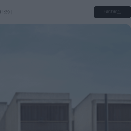
Partilhar
11:39
|