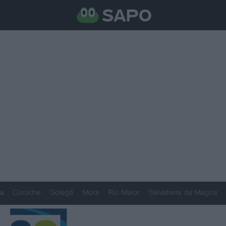
a
Coruche
Golegã
Mora
Rio Maior
Salvaterra de Magos