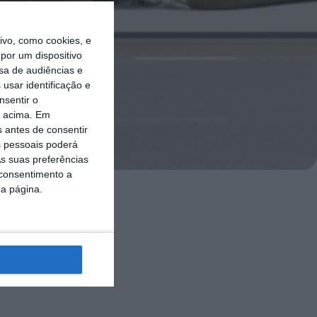
vo, como cookies, e
por um dispositivo
sa de audiências e
usar identificação e
nsentir o
o acima. Em
s antes de consentir
 pessoais poderá
s suas preferências
 consentimento a
da página.
opeu, que
ossos bairros
um foco
ação