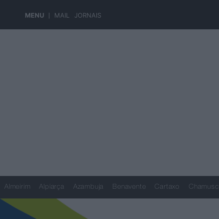
MENU
MAIL
JORNAIS
Almeirim
Alpiarça
Azambuja
Benavente
Cartaxo
Chamusc