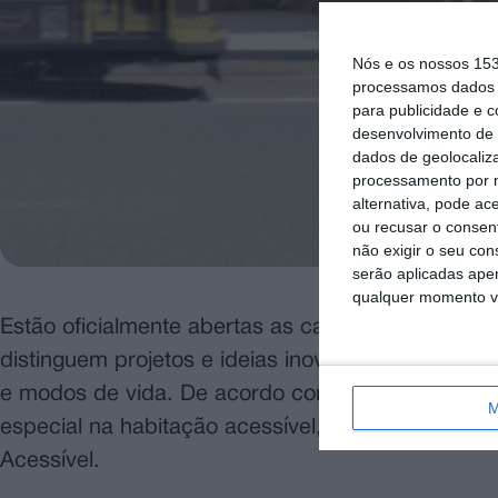
Nós e os nossos 15
processamos dados p
para publicidade e 
desenvolvimento de 
dados de geolocaliza
processamento por n
alternativa, pode ac
ou recusar o consen
não exigir o seu co
serão aplicadas apen
qualquer momento vol
Estão oficialmente abertas as candidaturas par
distinguem projetos e ideias inovadoras que prom
e modos de vida. De acordo com a organização, 
M
especial na habitação acessível, introduzindo o
Acessível.