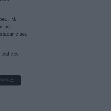
eu, irá
ar as
estacar o seu
icial dos
Partilhar