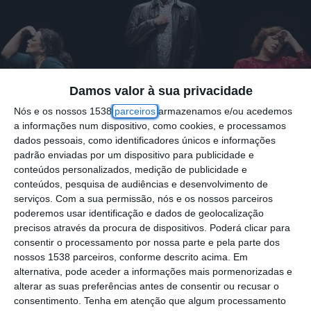
Damos valor à sua privacidade
Nós e os nossos 1538
parceiros
armazenamos e/ou acedemos
a informações num dispositivo, como cookies, e processamos
dados pessoais, como identificadores únicos e informações
padrão enviadas por um dispositivo para publicidade e
conteúdos personalizados, medição de publicidade e
O Centro Cultural do Cartaxo recebe no dia
conteúdos, pesquisa de audiências e desenvolvimento de
23 de fevereiro a peça teatral “A Mulher que
serviços.
Com a sua permissão, nós e os nossos parceiros
poderemos usar identificação e dados de geolocalização
Cozinhou o Marido”, apresentada pelo
precisos através da procura de dispositivos. Poderá clicar para
Centro Dramático Bernardo Santareno.
consentir o processamento por nossa parte e pela parte dos
nossos 1538 parceiros, conforme descrito acima. Em
alternativa, pode aceder a informações mais pormenorizadas e
A comédia de enganos com encenação de
alterar as suas preferências antes de consentir ou recusar o
José Manuel Rodrigues que também é
consentimento.
Tenha em atenção que algum processamento