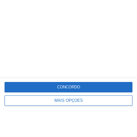
Município de Santarém atribui bolsas
de estudo de 1.500 euros
CONCORDO
MAIS OPÇÕES