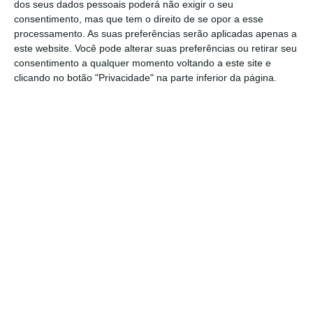
dos seus dados pessoais poderá não exigir o seu
responsável pela adaptação do texto original
consentimento, mas que tem o direito de se opor a esse
de Debbie Isitt, sobe ao palco no dia 23 de
processamento. As suas preferências serão aplicadas apenas a
fevereiro, sexta-feira, às 21h30.
este website. Você pode alterar suas preferências ou retirar seu
consentimento a qualquer momento voltando a este site e
clicando no botão "Privacidade" na parte inferior da página.
A Mulher que Cozinhou o Marido, é uma
comédia que retrata relações amorosas,
pautadas por encontros e desencontros,
amores e desamores, infidelidades,
separações e ciúmes. De humor fino,
absurdo e quase negro, a peça conta com
Paula Nunes, Paulo Cotrim, Dulce Grácio,
Maria Carreira, João Barros e Filipa Pinto.
Partilhar