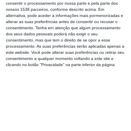
consentir o processamento por nossa parte e pela parte dos
projetos que visam o apoio direto às
nossos 1538 parceiros, conforme descrito acima. Em
empresas. Atualmente está em prática a
alternativa, pode aceder a informações mais pormenorizadas e
alterar as suas preferências antes de consentir ou recusar o
Aceleradora de Comércio Digital, que visa
consentimento.
Tenha em atenção que algum processamento
ajudar os comerciantes e empresas no
dos seus dados pessoais poderá não exigir o seu
desenvolvimento da vertente online do seu
consentimento, mas que tem o direito de se opor a esse
processamento. As suas preferências serão aplicadas apenas a
negócio. Além dos projetos são a muleta de
este website. Você pode alterar suas preferências ou retirar seu
apoio diário para todos os seus associados.
consentimento a qualquer momento voltando a este site e
clicando no botão "Privacidade" na parte inferior da página.
O trabalho da ACES foi apresentado ao NS
por Helena Vítor, diretora-geral da
associação. Formada em Direito, presta
apoio jurídico à associação e aos seus
associados há mais de 30 anos. Em 2018 foi
convidada para integrar de forma integral os
quadros da ACES.