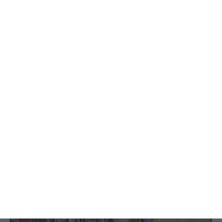
Há escolas que ainda não receberam
resultados das reapreciações