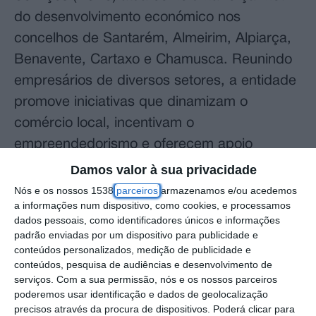
do desenvolvimento económico nos
concelhos de Santarém, Almeirim, Alpiarça,
Benavente, Cartaxo e Chamusca. Reunindo
empresários de diversos setores, a entidade
promove iniciativas que dinamizam o
comércio local, incentivam o
empreendedorismo e oferecem apoio
estratégico às empresas da região. Com
Damos valor à sua privacidade
uma trajetória pautada pela inovação e pelo
Nós e os nossos 1538
parceiros
armazenamos e/ou acedemos
a informações num dispositivo, como cookies, e processamos
compromisso com a comunidade, a ACES
dados pessoais, como identificadores únicos e informações
reforça diariamente a sua missão de
padrão enviadas por um dispositivo para publicidade e
conteúdos personalizados, medição de publicidade e
fortalecer o tecido empresarial.
conteúdos, pesquisa de audiências e desenvolvimento de
serviços.
Com a sua permissão, nós e os nossos parceiros
Com 400 associados, a ACES tem, ao longo
poderemos usar identificação e dados de geolocalização
dos anos, sido a promotora de vários
precisos através da procura de dispositivos. Poderá clicar para