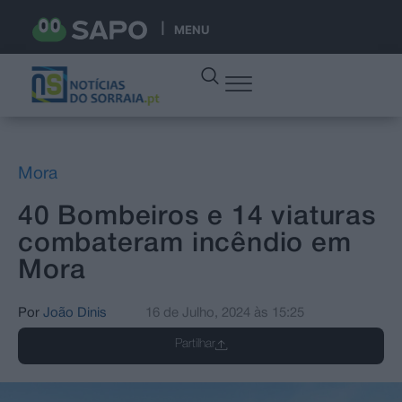
MENU
Mora
40 Bombeiros e 14 viaturas
combateram incêndio em
Mora
Por
João Dinis
16 de Julho, 2024
às
15:25
Partilhar