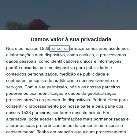
Damos valor à sua privacidade
Nós e os nossos 1538
parceiros
armazenamos e/ou acedemos
a informações num dispositivo, como cookies, e processamos
dados pessoais, como identificadores únicos e informações
padrão enviadas por um dispositivo para publicidade e
conteúdos personalizados, medição de publicidade e
conteúdos, pesquisa de audiências e desenvolvimento de
serviços.
Com a sua permissão, nós e os nossos parceiros
poderemos usar identificação e dados de geolocalização
precisos através da procura de dispositivos. Poderá clicar para
consentir o processamento por nossa parte e pela parte dos
Um incêndio, de origem agrícola, cujo alerta
nossos 1538 parceiros, conforme descrito acima. Em
alternativa, pode aceder a informações mais pormenorizadas e
foi dado minutos depois das 14.30 horas,
alterar as suas preferências antes de consentir ou recusar o
consumiu uma área de mato e floresta na
consentimento.
Tenha em atenção que algum processamento