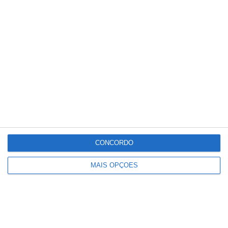
Detenções registadas pela PSP em
eventos desportivos aumentam 136%
e infrações descem
CONCORDO
MAIS OPÇÕES