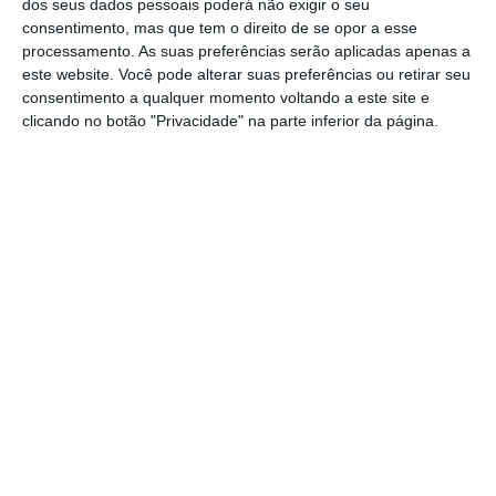
dos seus dados pessoais poderá não exigir o seu
Herdade da Tramagueira, no concelho de
consentimento, mas que tem o direito de se opor a esse
Mora.
processamento. As suas preferências serão aplicadas apenas a
este website. Você pode alterar suas preferências ou retirar seu
consentimento a qualquer momento voltando a este site e
De acordo com a Autoridade Nacional de
clicando no botão "Privacidade" na parte inferior da página.
Emergência e Proteção Civil, o alerta foi
dado pelas 14.37 horas, e no local estiveram
40 bombeiros, apoiados por 14 viaturas, de
diversas corporações da região.
A GNR esteve também no local e investiga
agora a origem do incêndio.
Partilhar